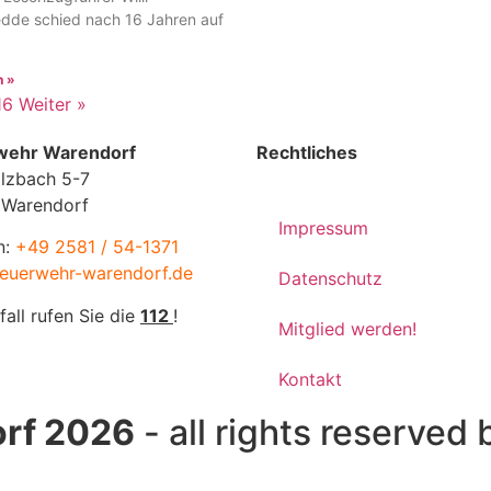
edde schied nach 16 Jahren auf
n »
16
Weiter »
wehr Warendorf
Rechtliches
lzbach 5-7
 Warendorf
Impressum
n:
+49 2581 / 54-1371
euerwehr-warendorf.de
Datenschutz
fall rufen Sie die
112
!
Mitglied werden!
Kontakt
rf 2026
- all rights reserved