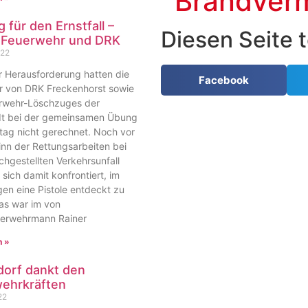
Brandver
g für den Ernstfall –
Diesen Seite t
 Feuerwehr und DRK
022
r Herausforderung hatten die
Facebook
er von DRK Freckenhorst sowie
rwehr-Löschzuges der
adt bei der gemeinsamen Übung
ag nicht gerechnet. Noch vor
nn der Rettungsarbeiten bei
hgestellten Verkehrsunfall
 sich damit konfrontiert, im
en eine Pistole entdeckt zu
as war im von
erwehrmann Rainer
n »
orf dankt den
ehrkräften
22