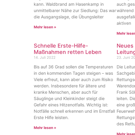
kann. Waldbrand am Hasenkamp in
auch ges
unmittelbarer Nähe zur Siedlung: Das war
während 
die Ausgangslage, die Übungsleiter
ausgefall
aktiven
Mehr lesen »
Mehr lese
Schnelle Erste-Hilfe-
Neues 
Maßnahmen retten Leben
Leitun
14. Juli 2022
23. Juni 2
Bis auf 36 Grad sollen die Temperaturen
Die Leit
in den kommenden Tagen steigen – was
Sachgebi
Viele erfreut, kann aber auch zum Risiko
Rettungs
werden. Insbesondere für ältere und
Warendorf
kranke Menschen, aber auch für
Frank Söl
Säuglinge und Kleinkinder steigt die
leiten. D
Gefahr eines Hitzenotfalls. Wichtig ist:
eine groß
Notfälle schnell erkennen und im Ernstfall
Feuerwehr
Erste Hilfe leisten.
Rettungs
des Rettu
Mehr lesen »
Mehr lese