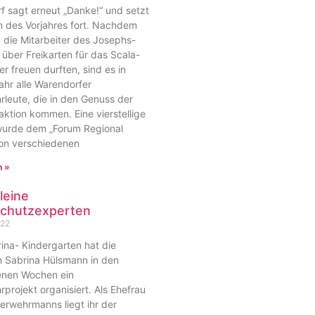
f sagt erneut „Danke!“ und setzt
n des Vorjahres fort. Nachdem
 die Mitarbeiter des Josephs-
 über Freikarten für das Scala-
er freuen durften, sind es in
ahr alle Warendorfer
leute, die in den Genuss der
ktion kommen. Eine vierstellige
rde dem „Forum Regional
von verschiedenen
n »
leine
chutzexperten
022
ina- Kindergarten hat die
n Sabrina Hülsmann in den
nen Wochen ein
projekt organisiert. Als Ehefrau
erwehrmanns liegt ihr der