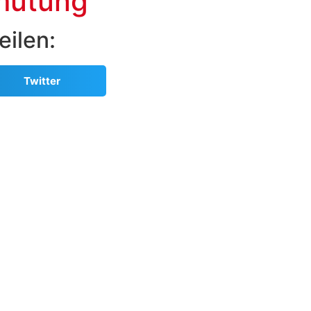
mutung
eilen:
Twitter