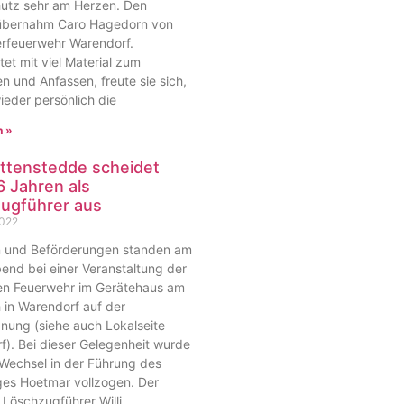
utz sehr am Herzen. Den
 übernahm Caro Hagedorn von
erfeuerwehr Warendorf.
et mit viel Material zum
 und Anfassen, freute sie sich,
ieder persönlich die
n »
Kottenstedde scheidet
6 Jahren als
ugführer aus
2022
 und Beförderungen standen am
end bei einer Veranstaltung der
igen Feuerwehr im Gerätehaus am
 in Warendorf auf der
nung (siehe auch Lokalseite
f). Bei dieser Gelegenheit wurde
 Wechsel in der Führung des
es Hoetmar vollzogen. Der
 Löschzugführer Willi