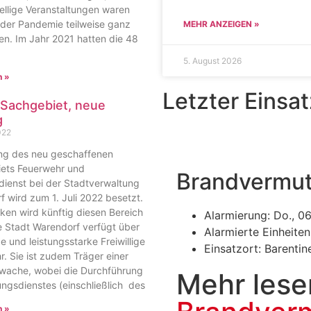
ellige Veranstaltungen waren
der Pandemie teilweise ganz
MEHR ANZEIGEN »
en. Im Jahr 2021 hatten die 48
5. August 2026
n »
Letzter Einsat
Sachgebiet, neue
g
022
ung des neu geschaffenen
ets Feuerwehr und
Brandvermu
dienst bei der Stadtverwaltung
 wird zum 1. Juli 2022 besetzt.
ken wird künftig diesen Bereich
Alarmierung: Do., 0
ie Stadt Warendorf verfügt über
Alarmierte Einheite
e und leistungsstarke Freiwillige
Einsatzort: Barentin
. Sie ist zudem Träger einer
wache, wobei die Durchführung
Mehr lese
ngsdienstes (einschließlich des
n »