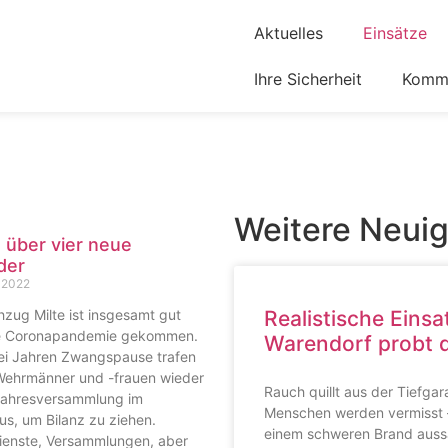
Aktuelles
Einsätze
Ihre Sicherheit
Komm 
Weitere Neuig
 über vier neue
der
 2022
zug Milte ist insgesamt gut
Realistische Eins
e Coronapandemie gekommen.
Warendorf probt d
i Jahren Zwangspause trafen
 Wehrmänner und -frauen wieder
Rauch quillt aus der Tiefga
 Jahresversammlung im
Menschen werden vermisst
us, um Bilanz zu ziehen.
einem schweren Brand auss
enste, Versammlungen, aber