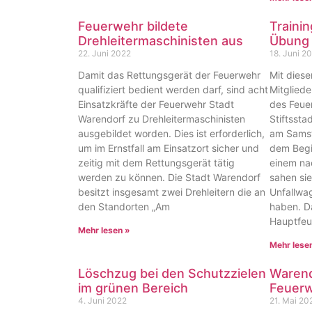
Feuerwehr bildete
Trainin
Drehleitermaschinisten aus
Übung
22. Juni 2022
18. Juni 2
Damit das Rettungsgerät der Feuerwehr
Mit diese
qualifiziert bedient werden darf, sind acht
Mitglied
Einsatzkräfte der Feuerwehr Stadt
des Feue
Warendorf zu Drehleitermaschinisten
Stiftsst
ausgebildet worden. Dies ist erforderlich,
am Samst
um im Ernstfall am Einsatzort sicher und
dem Begi
zeitig mit dem Rettungsgerät tätig
einem nac
werden zu können. Die Stadt Warendorf
sahen sie
besitzt insgesamt zwei Drehleitern die an
Unfallwag
den Standorten „Am
haben. D
Hauptfeu
Mehr lesen »
Mehr lese
Löschzug bei den Schutzzielen
Warend
im grünen Bereich
Feuerw
4. Juni 2022
21. Mai 20