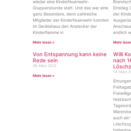
wieder eine Kinderfeuerwehr-
Brandsch
Gruppenstunde statt. Und das war eine
Einstieg
ganz Besondere, denn zahlreiche
der Kind
Mitglieder der Kinderfeuerwehr konnten
Ausgerüst
im Gerätehaus den Anstecker der
Anschauen
Kinderflamme in
endlich w
Mehr lesen »
Mehr lese
Von Entspannung kann keine
Willi 
Rede sein
nach 1
28. März 2022
Löschz
14. März 
Mehr lesen »
Ehrungen
Freitagab
Freiwill
Holzbach
Tagesord
Warendor
auch ein
Löschzug
bisherige