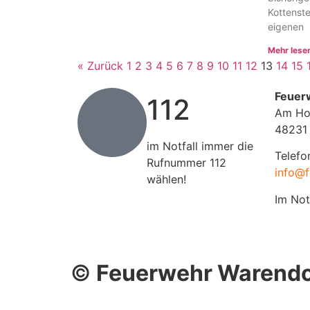
Kottenst
eigenen
Mehr lese
« Zurück
1
2
3
4
5
6
7
8
9
10
11
12
13
14
15
Feuer
112
Am Ho
48231
im Notfall immer die
Telefo
Rufnummer 112
info@f
wählen!
Im Not
©
Feuerwehr Warendo