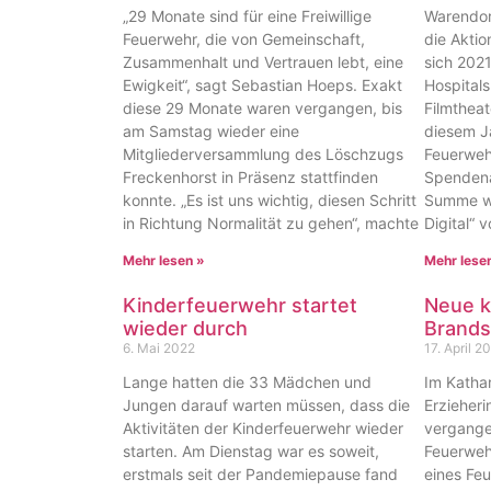
„29 Monate sind für eine Freiwillige
Warendor
Feuerwehr, die von Gemeinschaft,
die Aktio
Zusammenhalt und Vertrauen lebt, eine
sich 2021
Ewigkeit“, sagt Sebastian Hoeps. Exakt
Hospitals
diese 29 Monate waren vergangen, bis
Filmtheat
am Samstag wieder eine
diesem J
Mitgliederversammlung des Löschzugs
Feuerwehr
Freckenhorst in Präsenz stattfinden
Spendena
konnte. „Es ist uns wichtig, diesen Schritt
Summe wu
in Richtung Normalität zu gehen“, machte
Digital“ 
Mehr lesen »
Mehr lese
Kinderfeuerwehr startet
Neue k
wieder durch
Brands
6. Mai 2022
17. April 2
Lange hatten die 33 Mädchen und
Im Kathar
Jungen darauf warten müssen, dass die
Erzieheri
Aktivitäten der Kinderfeuerwehr wieder
vergange
starten. Am Dienstag war es soweit,
Feuerwehr
erstmals seit der Pandemiepause fand
eines Feu