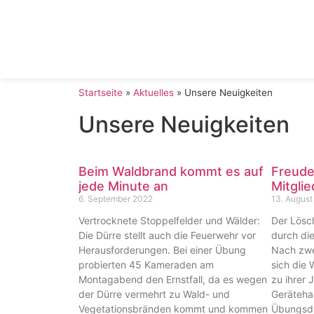
Startseite
»
Aktuelles
»
Unsere Neuigkeiten
Unsere Neuigkeiten
Beim Waldbrand kommt es auf
Freude
jede Minute an
Mitglie
6. September 2022
13. August
Vertrocknete Stoppelfelder und Wälder:
Der Lösch
Die Dürre stellt auch die Feuerwehr vor
durch di
Herausforderungen. Bei einer Übung
Nach zwe
probierten 45 Kameraden am
sich die
Montagabend den Ernstfall, da es wegen
zu ihrer
der Dürre vermehrt zu Wald- und
Geräteha
Vegetationsbränden kommt und kommen
Übungsdi