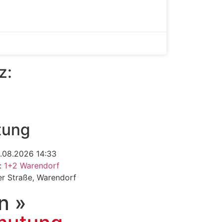
z:
tung
6.08.2026 14:33
n:
1+2 Warendorf
er Straße, Warendorf
n »