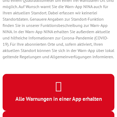
und einem Quadratkilometer um einen frei wählbaren Ort sind
möglich. Auf Wunsch warnt Sie die Warn-App NINA auch für
Ihren aktuellen Standort. Dabei erfassen wir keinerlei
Standortdaten. Genauere Angaben zur Standort-Funktion
finden Sie in unserer Funktionsbeschreibung zur Warn-App
NINA. In der Warn-App NINA erhalten Sie außerdem aktuelle
und hilfreiche Informationen zur Corona-Pandemie (COVID-
19). Für Ihre abonnierten Orte und, sofern aktiviert, Ihren
aktuellen Standort können Sie sich in der Warn-App über lokal
geltende Regelungen und Allgemeinverfügungen informieren.
Alle Warnungen in einer App erhalten