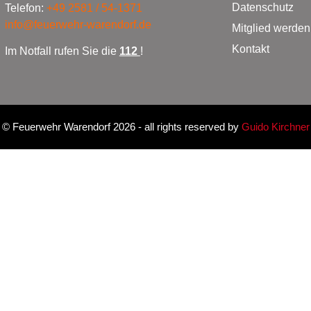
Datenschutz
Telefon:
+49 2581 / 54-1371
info@feuerwehr-warendorf.de
Mitglied werden
Kontakt
Im Notfall rufen Sie die
112
!
©
Feuerwehr Warendorf 2026
- all rights reserved by
Guido Kirchner