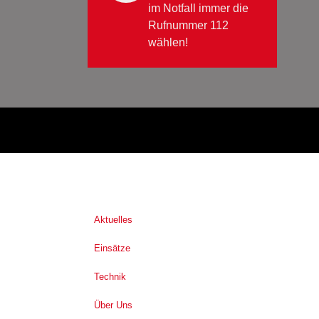
im Notfall immer die
Rufnummer 112
wählen!
Aktuelles
Einsätze
Technik
Über Uns