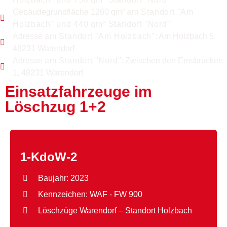
Gebäudegrundfläche 1260 qm²
am Standort "Am
Holzbach" und 440
qm² Standort "Nord"
Adresse
am Standort "Am Holzbach"
: Am Holzbach 5,
48231 Warendorf
Adresse
am Standort "Nord"
: Zwischen den Emsbrücken
1, 48231 Warendorf
Einsatzfahrzeuge im
Löschzug 1+2
1-KdoW-2
Baujahr: 2023
Kennzeichen: WAF - FW 900
Löschzüge Warendorf – Standort Holzbach