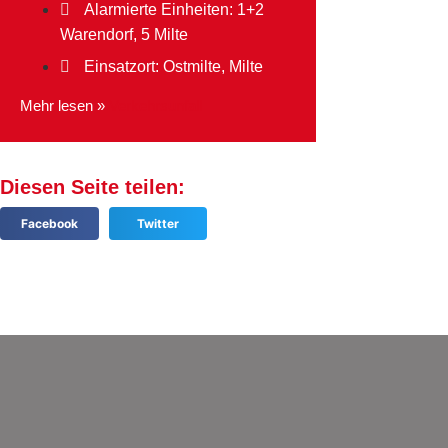
Alarmierte Einheiten:
1+2
Warendorf
,
5 Milte
Einsatzort: Ostmilte, Milte
Mehr lesen »
Verkehrsunfall
Diesen Seite teilen:
Facebook
Twitter