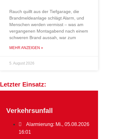
Rauch quillt aus der Tiefgarage, die
Brandmeldeanlage schlägt Alarm, und
Menschen werden vermisst – was am
vergangenen Montagabend nach einem
schweren Brand aussah, war zum
MEHR ANZEIGEN »
5. August 2026
Letzter Einsatz:
Verkehrsunfall
Alarmierung: Mi., 05.08.2026
16:01