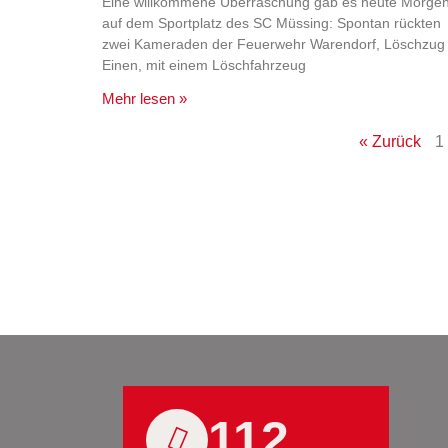
Eine willkommene Überraschung gab es heute Morge
auf dem Sportplatz des SC Müssing: Spontan rückten
zwei Kameraden der Feuerwehr Warendorf, Löschzug
Einen, mit einem Löschfahrzeug
Mehr lesen »
« Zurück
1
112