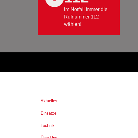
im Notfall immer die
Rufnummer 112
wählen!
Aktuelles
Einsätze
Technik
Über Uns