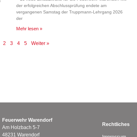
n
der erfolgreichen Abschlussprüfung endete am
vergangenen Samstag der Truppmann-Lehrgang 2026
der
Mehr lesen »
2
3
4
5
Weiter »
Feuerwehr Warendorf
Rechtliches
Am Holzbach 5-7
48231 Warendorf
Impressum