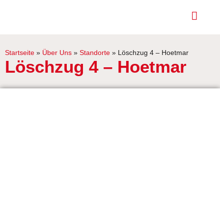
Startseite
»
Über Uns
»
Standorte
»
Löschzug 4 – Hoetmar
Löschzug 4 – Hoetmar