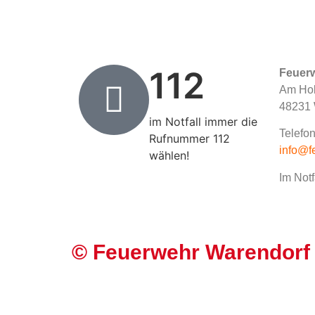
112
Feuer
Am Hol
48231 
im Notfall immer die
Telefon
Rufnummer 112
info@f
wählen!
Im Notf
©
Feuerwehr Warendorf