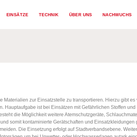
EINSÄTZE
TECHNIK
ÜBER UNS
NACHWUCHS
 Materialien zur Einsatzstelle zu transportieren. Hierzu gibt 
. Hauptaufgabe ist bei Einsätzen mit Gefährlichen Stoffen und G
esteht die Möglichkeit weitere Atemschutzgeräte, Schlauchmateri
und somit kontaminierte Gerätschaften und Einsatzkleidunge
eiden. Die Einsetzung erfolgt auf Stadtverbandsebene. Weiter
otorsägen um bei Unwetter- oder Hochwasserlagen autark eing