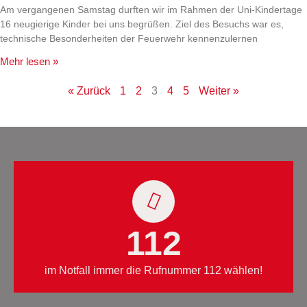
Am vergangenen Samstag durften wir im Rahmen der Uni-Kindertage
16 neugierige Kinder bei uns begrüßen. Ziel des Besuchs war es,
technische Besonderheiten der Feuerwehr kennenzulernen
Mehr lesen »
« Zurück
1
2
3
4
5
Weiter »
112
im Notfall immer die Rufnummer 112 wählen!