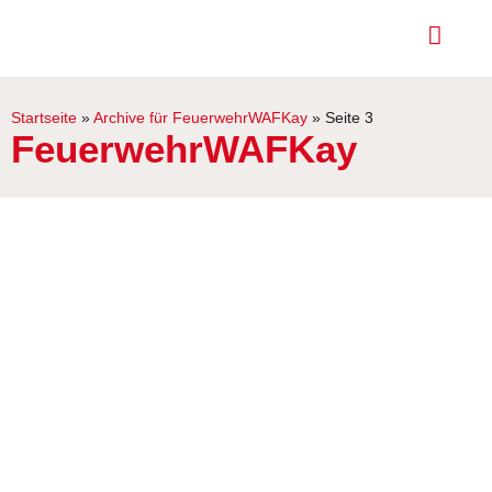
Startseite
»
Archive für FeuerwehrWAFKay
»
Seite 3
FeuerwehrWAFKay