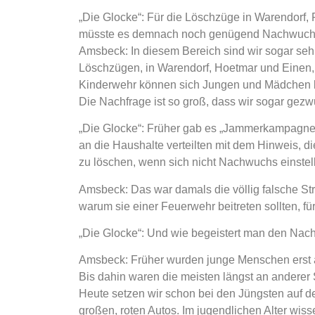
„Die Glocke“:
Für die Löschzüge in Warendorf, 
müsste es demnach noch genügend Nachwuch
Amsbeck:
In diesem Bereich sind wir sogar sehr
Löschzügen, in Warendorf, Hoetmar und Einen, 
Kinderwehr können sich Jungen und Mädchen ber
Die Nachfrage ist so groß, dass wir sogar gezw
„Die Glocke“:
Früher gab es „Jammerkampagnen
an die Haushalte verteilten mit dem Hinweis, di
zu löschen, wenn sich nicht Nachwuchs einstell
Amsbeck:
Das war damals die völlig falsche Str
warum sie einer Feuerwehr beitreten sollten, fü
„Die Glocke“:
Und wie begeistert man den Nachw
Amsbeck:
Früher wurden junge Menschen erst 
Bis dahin waren die meisten längst an anderer 
Heute setzen wir schon bei den Jüngsten auf d
großen, roten Autos. Im jugendlichen Alter wi