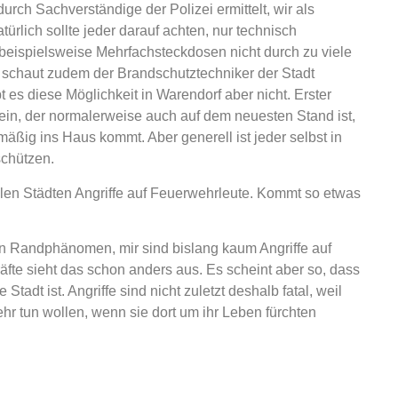
rch Sachverständige der Polizei ermittelt, wir als
ürlich sollte jeder darauf achten, nur technisch
beispielsweise Mehrfachsteckdosen nicht durch zu viele
n schaut zudem der Brandschutztechniker der Stadt
t es diese Möglichkeit in Warendorf aber nicht. Erster
ein, der normalerweise auch auf dem neuesten Stand ist,
ßig ins Haus kommt. Aber generell ist jeder selbst in
schützen.
ielen Städten Angriffe auf Feuerwehrleute. Kommt so etwas
in Randphänomen, mir sind bislang kaum Angriffe auf
fte sieht das schon anders aus. Es scheint aber so, dass
tadt ist. Angriffe sind nicht zuletzt deshalb fatal, weil
r tun wollen, wenn sie dort um ihr Leben fürchten