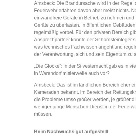
Amsbeck:
Die Brandursache wird in der Regel du
Feuerwehr erfahren davon aber meist nichts. Nat
einwandfreie Geräte in Betrieb zu nehmen und 
Geräte zu überlasten. In öffentlichen Gebäude
regelmäßig vorbei. Für den privaten Bereich gib
Ansprechpartner könnte der Schornsteinfeger s
was technisches Fachwissen angeht und regelmä
der Verantwortung, sich und sein Eigentum zu 
„Die Glocke“:
In der Silvesternacht gab es in v
in Warendorf mittlerweile auch vor?
Amsbeck:
Das ist im ländlichen Bereich eher e
Kameraden bekannt. Im Bereich der Rettungskrä
die Probleme umso größer werden, je größer die S
weniger junge Menschen Dienst in der Feuerweh
müssen.
Beim Nachwuchs gut aufgestellt