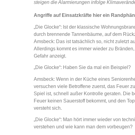
steigen die Alarmierungen infolge Klimaveränd
Angriffe auf Einsatzkräfte hier ein Randph
„Die Glocke“
: I
st der klassische Wohnungsbran
durch brennende Tannenbäume, auf dem Rück
Amsbeck:
Das ist tatsächlich so, nicht zuletz
Allerdings kommt es immer wieder zu Bränden, 
Gefahr anzeigt.
„Die Glocke“:
Haben Sie da mal ein Beispiel?
Amsbeck:
Wenn in der Küche eines Seniorenhei
versuchen viele Betroffene zuerst, das Feuer 
Spiel ist, schnell außer Kontrolle geraten. Die 
Feuer keinen Sauerstoff bekommt, und den Topf
versteht sich.
„Die Glocke“:
Man hört immer wieder von techni
verstehen und wie kann man dem vorbeugen?