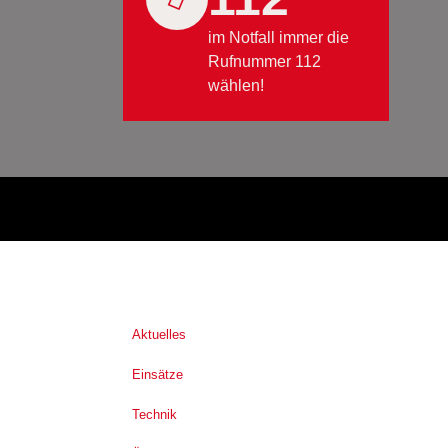
im Notfall immer die
Rufnummer 112
wählen!
Aktuelles
Einsätze
Technik