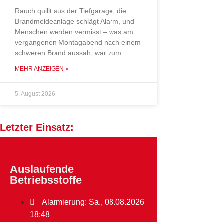
Rauch quillt aus der Tiefgarage, die
Brandmeldeanlage schlägt Alarm, und
Menschen werden vermisst – was am
vergangenen Montagabend nach einem
schweren Brand aussah, war zum
MEHR ANZEIGEN »
5. August 2026
Letzter Einsatz:
Auslaufende
Betriebsstoffe
Alarmierung: Sa., 08.08.2026
18:48