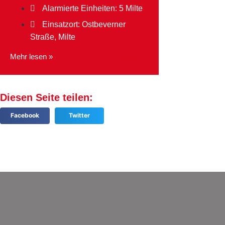
Alarmierte Einheiten:
5 Milte
Einsatzort: Ostbeverner
Straße, Milte
Mehr lesen »
Auslaufende Betriebsstoffe
Diesen Seite teilen:
Facebook
Twitter