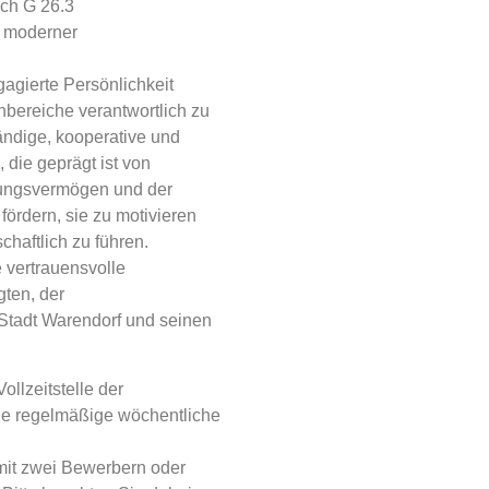
ich G 26.3
g moderner
gagierte Persönlichkeit
enbereiche verantwortlich zu
ändige, kooperative und
 die geprägt ist von
ungsvermögen und der
fördern, sie zu motivieren
chaftlich zu führen.
e vertrauensvolle
gten, der
Stadt Warendorf und seinen
ollzeitstelle der
e regelmäßige wöchentliche
 mit zwei Bewerbern oder