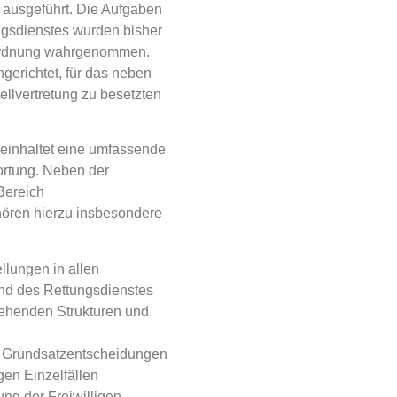
 ausgeführt. Die Aufgaben
ngsdienstes wurden bisher
 Ordnung wahrgenommen.
ngerichtet, für das neben
tellvertretung zu besetzten
einhaltet eine umfassende
ortung. Neben der
 Bereich
ören hierzu insbesondere
llungen in allen
nd des Rettungsdienstes
tehenden Strukturen und
 Grundsatzentscheidungen
en Einzelfällen
ng der Freiwilligen