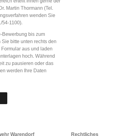
ich erteilt Ihnen gerne der
r. Martin Thormann (Tel.
ungsverfahren wenden Sie
1/54-1100).
ne-Bewerbung bis zum
Sie bitte unten rechts den
n Formular aus und laden
unterlagen hoch. Während
eit zu pausieren oder das
sen werden Ihre Daten
wehr Warendorf
Rechtliches