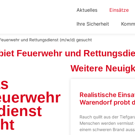
Aktuelles
Einsätze
Ihre Sicherheit
Komm 
 Feuerwehr und Rettungsdienst (m/w/d) gesucht
biet Feuerwehr und Rettungsdie
Weitere Neuigk
as
euerwehr
Realistische Eins
Warendorf probt d
dienst
Rauch quillt aus der Tiefga
ht
Menschen werden vermisst
einem schweren Brand auss