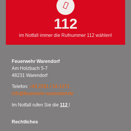
112
im Notfall immer die Rufnummer 112 wählen!
Feuerwehr Warendorf
Am Holzbach 5-7
48231 Warendorf
Telefon:
+49 2581 / 54-1371
info@feuerwehr-warendorf.de
Im Notfall rufen Sie die
112
!
Rechtliches