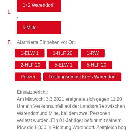
1+2 Warendorf
,
5 Milte
Alarmierte Einheiten vor Ort:
1-ELW 1
,
1-HLF 20
,
1-RW
,
2-HLF 20
,
5-ELW 1
,
5-HLF 20
,
Polizei
,
Rettungsdienst Kreis Warendorf
Einsatzbericht:
Am Mittwoch, 3.3.2021 ereignete sich gegen 11.20
Uhr ein Verkehrsunfall auf der Landstraße zwischen
Warendorf und Milte, bei dem zwei Personen
verletzt wurden. Ein 81-Jähriger befuhr mit seinem
Pkw die L 830 in Richtung Warendorf. Zeitgleich bog