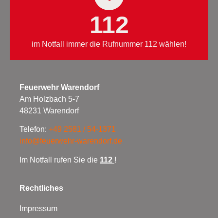
112
im Notfall immer die Rufnummer 112 wählen!
Feuerwehr Warendorf
Am Holzbach 5-7
48231 Warendorf
Telefon:
+49 2581 / 54-1371
info@feuerwehr-warendorf.de
Im Notfall rufen Sie die
112
!
Rechtliches
Impressum