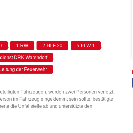
0
,
1-RW
,
2-HLF 20
,
5-ELW 1
,
dienst DRK Warendorf
,
Leitung der Feuerwehr
eteiligten Fahrzeugen, wurden zwei Personen verletzt.
rson im Fahrzeug eingeklemmt sein sollte, bestätigte
rte die Unfallstelle ab und unterstützte den