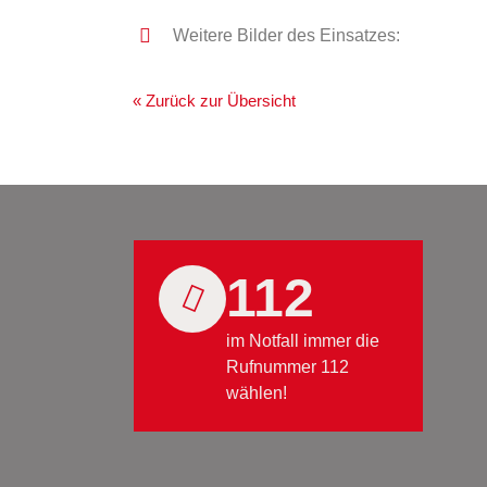
Weitere Bilder des Einsatzes:
« Zurück zur Übersicht
112
im Notfall immer die
Rufnummer 112
wählen!