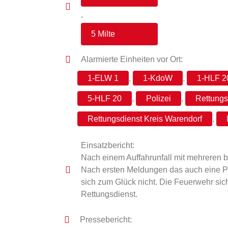
,
5 Milte
Alarmierte Einheiten vor Ort:
1-ELW 1
,
1-KdoW
,
1-HLF 2
5-HLF 20
,
Polizei
,
Rettungs
Rettungsdienst Kreis Warendorf
,
Einsatzbericht:
Nach einem Auffahrunfall mit mehreren b
Nach ersten Meldungen das auch eine Pe
sich zum Glück nicht. Die Feuerwehr siche
Rettungsdienst.
Pressebericht: