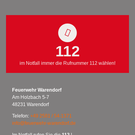
112
im Notfall immer die Rufnummer 112 wählen!
Feuerwehr Warendorf
Am Holzbach 5-7
48231 Warendorf
Telefon:
+49 2581 / 54-1371
info@feuerwehr-warendorf.de
Im Notfall rufen Sie die
112
!