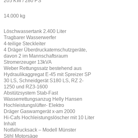
205 KW / 280 PS
14.000 kg
Löschwassertank 2.400 Liter
Tragbarer Wasserwerfer
4-teilige Steckleiter
4 Dräger Überdruckatemschutzgeräte,
davon 2 im Mannschaftsraum
Stromerzeuger 13kVA
Weber Rettungssatz bestehend aus
Hydraulikaggregat E-45 mit Spreizer SP
30 LS, Schneidgerät S180 LS, RZ 2-
1250 und RZ3-1600
Abstützsystem Stab-Fast
Wasserrettungsanzug Helly Hansen
Hochleistungslüfter- Elektro
Dräger Gaswarngerät x-am 2000
Hi-Cafs Hochleistungslöscher mit 10 Liter
Inhalt
Notfallrucksack – Modell Münster
Stihl Motorsäge