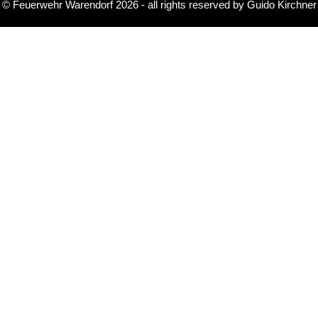
©
Feuerwehr Warendorf 2026
- all rights reserved by
Guido Kirchner