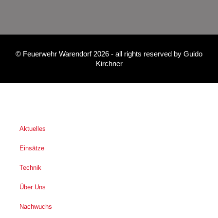
©
Feuerwehr Warendorf 2026
- all rights reserved by
Guido
Kirchner
Aktuelles
Einsätze
Technik
Über Uns
Nachwuchs