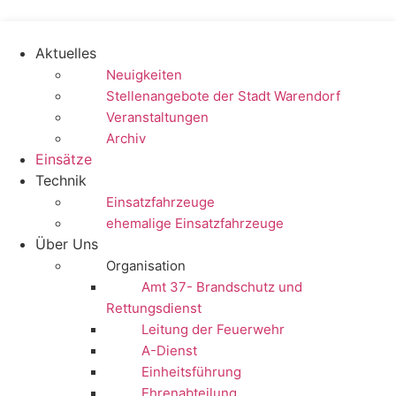
Zum
Inhalt
springen
Aktuelles
Neuigkeiten
Stellenangebote der Stadt Warendorf
Veranstaltungen
Archiv
Einsätze
Technik
Einsatzfahrzeuge
ehemalige Einsatzfahrzeuge
Über Uns
Organisation
Amt 37- Brandschutz und
Rettungsdienst
Leitung der Feuerwehr
A-Dienst
Einheitsführung
Ehrenabteilung