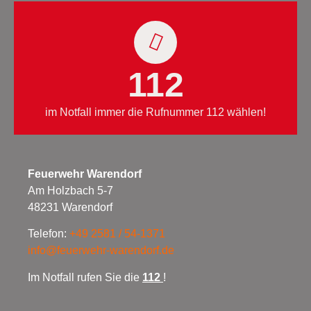
112
im Notfall immer die Rufnummer 112 wählen!
Feuerwehr Warendorf
Am Holzbach 5-7
48231 Warendorf
Telefon:
+49 2581 / 54-1371
info@feuerwehr-warendorf.de
Im Notfall rufen Sie die
112
!