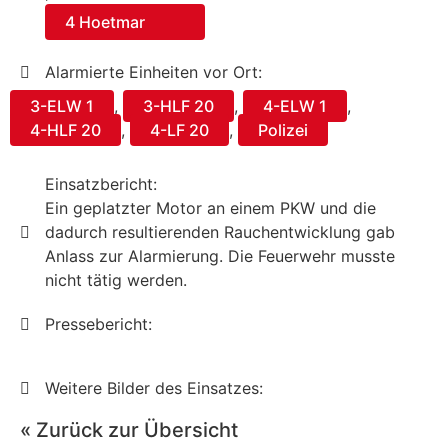
4 Hoetmar
Alarmierte Einheiten vor Ort:
3-ELW 1
,
3-HLF 20
,
4-ELW 1
,
4-HLF 20
,
4-LF 20
,
Polizei
Einsatzbericht:
Ein geplatzter Motor an einem PKW und die
dadurch resultierenden Rauchentwicklung gab
Anlass zur Alarmierung. Die Feuerwehr musste
nicht tätig werden.
Pressebericht:
Weitere Bilder des Einsatzes:
« Zurück zur Übersicht