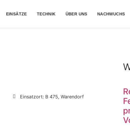
EINSÄTZE
TECHNIK
ÜBER UNS
NACHWUCHS
W
R
Einsatzort: B 475, Warendorf
F
p
V