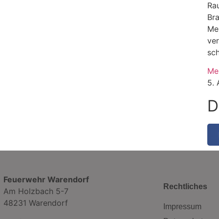
Rau
Br
Me
ve
sc
Me
5.
D
Feuerwehr Warendorf
Rechtliches
Am Holzbach 5-7
48231 Warendorf
Impressum