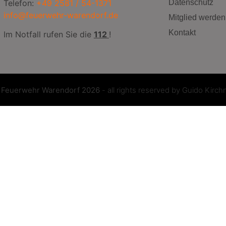
Telefon:
+49 2581 / 54-1371
Datenschutz
info@feuerwehr-warendorf.de
Mitglied werden
Kontakt
Im Notfall rufen Sie die
112
!
©
Feuerwehr Warendorf 2026
- all rights reserved by
Guido Kirch