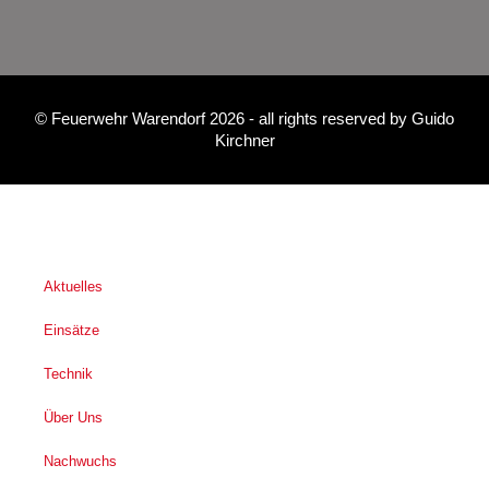
©
Feuerwehr Warendorf 2026
- all rights reserved by
Guido
Kirchner
Aktuelles
Einsätze
Technik
Über Uns
Nachwuchs