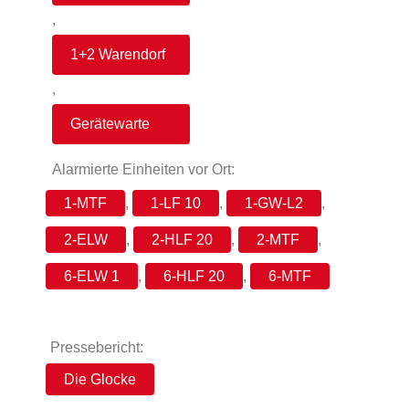
,
1+2 Warendorf
,
Gerätewarte
Alarmierte Einheiten vor Ort:
1-MTF
,
1-LF 10
,
1-GW-L2
,
2-ELW
,
2-HLF 20
,
2-MTF
,
6-ELW 1
,
6-HLF 20
,
6-MTF
Pressebericht:
Die Glocke