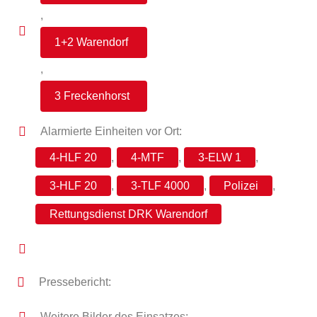
,
1+2 Warendorf
,
3 Freckenhorst
Alarmierte Einheiten vor Ort:
4-HLF 20
,
4-MTF
,
3-ELW 1
,
3-HLF 20
,
3-TLF 4000
,
Polizei
,
Rettungsdienst DRK Warendorf
Pressebericht:
Weitere Bilder des Einsatzes: