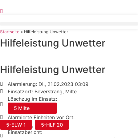
Zum
Inhalt
springen
Startseite
»
Hilfeleistung Unwetter
Hilfeleistung Unwetter
Hilfeleistung Unwetter
Alarmierung: Di., 21.02.2023 03:09
Einsatzort: Beverstrang, Milte
Löschzug im Einsatz:
5 Milte
Alarmierte Einheiten vor Ort:
5-ELW 1
,
5-HLF 20
Einsatzbericht: