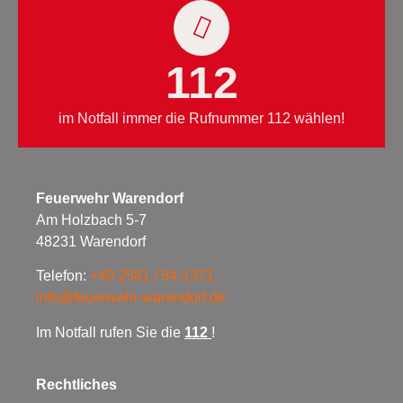
112
im Notfall immer die Rufnummer 112 wählen!
Feuerwehr Warendorf
Am Holzbach 5-7
48231 Warendorf
Telefon:
+49 2581 / 54-1371
info@feuerwehr-warendorf.de
Im Notfall rufen Sie die
112
!
Rechtliches