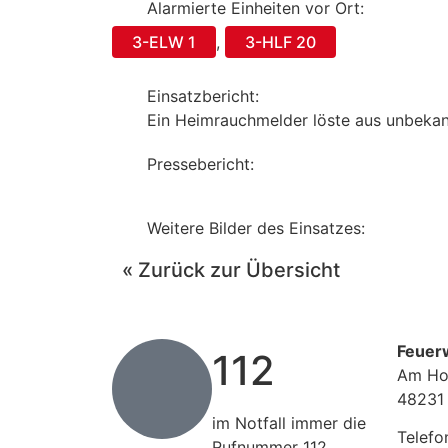
Alarmierte Einheiten vor Ort:
3-ELW 1
,
3-HLF 20
Einsatzbericht:
Ein Heimrauchmelder löste aus unbekann
Pressebericht:
Weitere Bilder des Einsatzes:
« Zurück zur Übersicht
Feuer
112
Am Ho
48231
im Notfall immer die
Telefo
Rufnummer 112