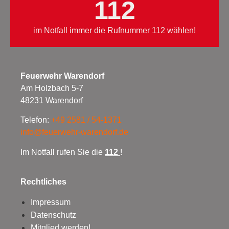
112
im Notfall immer die Rufnummer 112 wählen!
Feuerwehr Warendorf
Am Holzbach 5-7
48231 Warendorf
Telefon:
+49 2581 / 54-1371
info@feuerwehr-warendorf.de
Im Notfall rufen Sie die
112
!
Rechtliches
Impressum
Datenschutz
Mitglied werden!