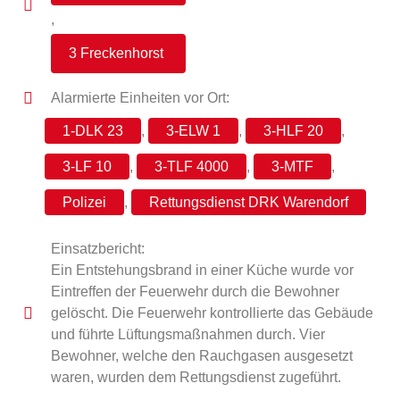
,
3 Freckenhorst
Alarmierte Einheiten vor Ort:
1-DLK 23
,
3-ELW 1
,
3-HLF 20
,
3-LF 10
,
3-TLF 4000
,
3-MTF
,
Polizei
,
Rettungsdienst DRK Warendorf
Einsatzbericht:
Ein Entstehungsbrand in einer Küche wurde vor
Eintreffen der Feuerwehr durch die Bewohner
gelöscht. Die Feuerwehr kontrollierte das Gebäude
und führte Lüftungsmaßnahmen durch. Vier
Bewohner, welche den Rauchgasen ausgesetzt
waren, wurden dem Rettungsdienst zugeführt.