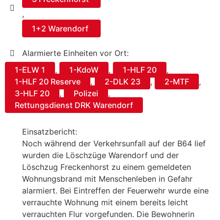
,
1+2 Warendorf
Alarmierte Einheiten vor Ort:
1-ELW 1
,
1-KdoW
,
1-HLF 20
,
1-HLF 20 Reserve
,
2-DLK 23
,
2-MTF
,
3-HLF 20
,
Polizei
,
Rettungsdienst DRK Warendorf
Einsatzbericht:
Noch während der Verkehrsunfall auf der B64 lief
wurden die Löschzüge Warendorf und der
Löschzug Freckenhorst zu einem gemeldeten
Wohnungsbrand mit Menschenleben in Gefahr
alarmiert. Bei Eintreffen der Feuerwehr wurde eine
verrauchte Wohnung mit einem bereits leicht
verrauchten Flur vorgefunden. Die Bewohnerin