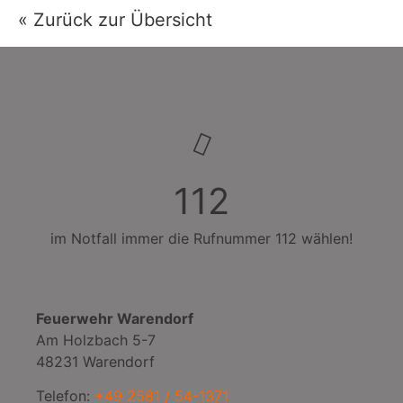
« Zurück zur Übersicht
112
im Notfall immer die Rufnummer 112 wählen!
Feuerwehr Warendorf
Am Holzbach 5-7
48231 Warendorf
Telefon:
+49 2581 / 54-1371