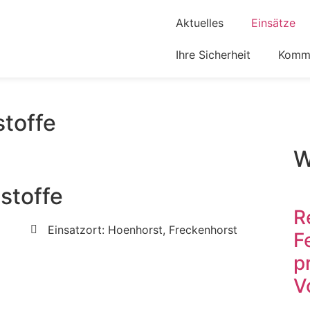
Aktuelles
Einsätze
Ihre Sicherheit
Komm 
stoffe
W
stoffe
R
Einsatzort: Hoenhorst, Freckenhorst
F
p
V