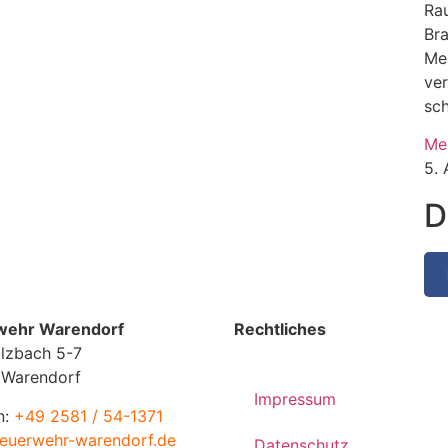
Rau
Br
Me
ve
sc
Me
5.
D
wehr Warendorf
Rechtliches
lzbach 5-7
 Warendorf
Impressum
n:
+49 2581 / 54-1371
euerwehr-warendorf.de
Datenschutz