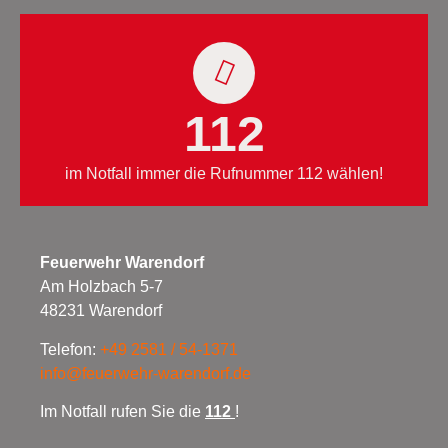
112
im Notfall immer die Rufnummer 112 wählen!
Feuerwehr Warendorf
Am Holzbach 5-7
48231 Warendorf
Telefon:
+49 2581 / 54-1371
info@feuerwehr-warendorf.de
Im Notfall rufen Sie die
112
!