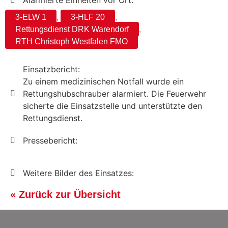
Alarmierte Einheiten vor Ort:
3-ELW 1
,
3-HLF 20
,
Rettungsdienst DRK Warendorf
,
RTH Christoph Westfalen FMO
Einsatzbericht:
Zu einem medizinischen Notfall wurde ein
Rettungshubschrauber alarmiert. Die Feuerwehr
sicherte die Einsatzstelle und unterstützte den
Rettungsdienst.
Pressebericht:
Weitere Bilder des Einsatzes:
« Zurück zur Übersicht