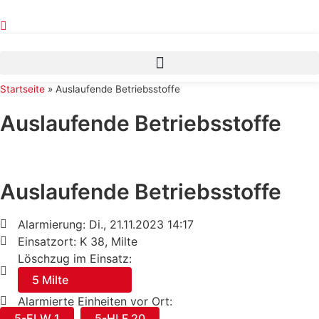
Zum
Inhalt
springen
Startseite
»
Auslaufende Betriebsstoffe
Auslaufende Betriebsstoffe
Auslaufende Betriebsstoffe
Alarmierung: Di., 21.11.2023 14:17
Einsatzort: K 38, Milte
Löschzug im Einsatz:
5 Milte
Alarmierte Einheiten vor Ort:
5-ELW 1
,
5-HLF 20