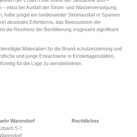
iten der Ersten Hilfe sowie der Selbsthilfe und –
n – etwa bei Ausfall der Strom- und Wasserversorgung.
, habe jüngst ein landesweiter Stromausfall in Spanien
t ein absolutes Erfordernis, das Bewusstsein der
mit die Resilienz der Bevölkerung insgesamt signifikant
enötigte Materialien für die Brand-schutzerziehung und
ndliche und junge Erwachsene in Kindertagesstätten,
eitig für die Lage zu sensibilisieren.
wehr Warendorf
Rechtliches
zbach 5-7
Warendorf