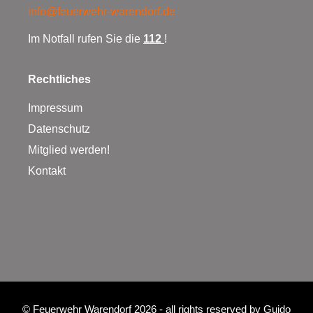
info@feuerwehr-warendorf.de
Im Notfall rufen Sie die
112
!
Rechtliches
Impressum
Datenschutz
Mitglied werden!
Kontakt
©
Feuerwehr Warendorf 2026
- all rights reserved by
Guido