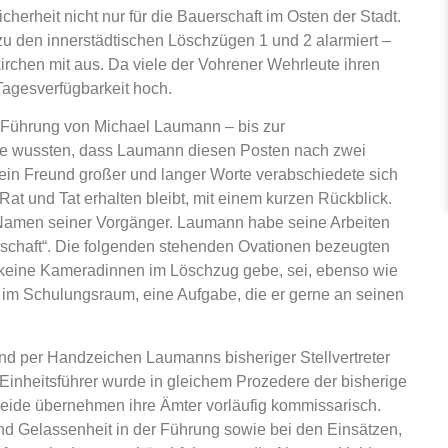
herheit nicht nur für die Bauerschaft im Osten der Stadt.
 zu den innerstädtischen Löschzügen 1 und 2 alarmiert –
kirchen mit aus. Da viele der Vohrener Wehrleute ihren
 Tagesverfügbarkeit hoch.
r Führung von Michael Laumann – bis zur
e wussten, dass Laumann diesen Posten nach zwei
ein Freund großer und langer Worte verabschiedete sich
 Rat und Tat erhalten bleibt, mit einem kurzen Rückblick.
 Namen seiner Vorgänger. Laumann habe seine Arbeiten
nnschaft“. Die folgenden stehenden Ovationen bezeugten
 keine Kameradinnen im Löschzug gebe, sei, ebenso wie
 im Schulungsraum, eine Aufgabe, die er gerne an seinen
nd per Handzeichen Laumanns bisheriger Stellvertreter
 Einheitsführer wurde in gleichem Prozedere der bisherige
Beide übernehmen ihre Ämter vorläufig kommissarisch.
d Gelassenheit in der Führung sowie bei den Einsätzen,