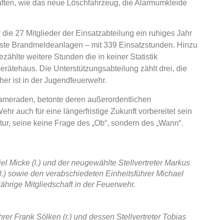
aften, wie das neue Löschfahrzeug, die Alarmumkleide
 die 27 Mitglieder der Einsatzabteilung ein ruhiges Jahr
öste Brandmeldeanlagen – mit 339 Einsatzstunden. Hinzu
hlte weitere Stunden die in keiner Statistik
ätehaus. Die Unterstützungsabteilung zählt drei, die
er ist in der Jugendfeuerwehr.
ameraden, betonte deren außerordentlichen
r auch für eine längerfristige Zukunft vorbereitet sein
ur, seine keine Frage des „Ob“, sondern des „Wann“.
l Micke (l.) und der neugewählte Stellvertreter Markus
. l.) sowie den verabschiedeten Einheitsführer Michael
jährige Mitgliedschaft in der Feuerwehr.
hrer Frank Sölken (r.) und dessen Stellvertreter Tobias