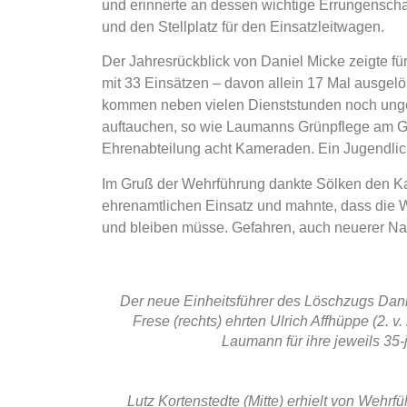
und erinnerte an dessen wichtige Errungensch
und den Stellplatz für den Einsatzleitwagen.
Der Jahresrückblick von Daniel Micke zeigte für
mit 33 Einsätzen – davon allein 17 Mal ausgel
kommen neben vielen Dienststunden noch ungezä
auftauchen, so wie Laumanns Grünpflege am Ger
Ehrenabteilung acht Kameraden. Ein Jugendlich
Im Gruß der Wehrführung dankte Sölken den K
ehrenamtlichen Einsatz und mahnte, dass die Weh
und bleiben müsse. Gefahren, auch neuerer Nat
Der neue Einheitsführer des Löschzugs Danie
Frese (rechts) ehrten Ulrich Affhüppe (2. v
Laumann für ihre jeweils 35-
Lutz Kortenstedte (Mitte) erhielt von Wehrfü