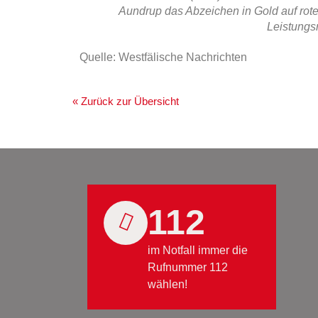
Aundrup das Abzeichen in Gold auf rot
Leistungs
Quelle: Westfälische Nachrichten
« Zurück zur Übersicht
112
im Notfall immer die
Rufnummer 112
wählen!