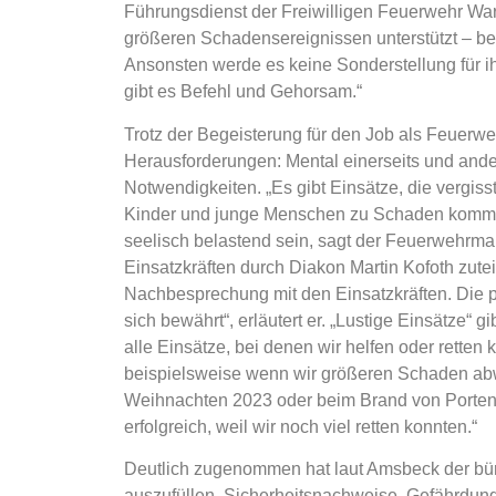
Führungsdienst der Freiwilligen Feuerwehr Ware
größeren Schadensereignissen unterstützt – 
Ansonsten werde es keine Sonderstellung für ih
gibt es Befehl und Gehorsam.“
Trotz der Begeisterung für den Job als Feuer
Herausforderungen: Mental einerseits und ander
Notwendigkeiten. „Es gibt Einsätze, die vergisst
Kinder und junge Menschen zu Schaden kommen
seelisch belastend sein, sagt der Feuerwehrmann
Einsatzkräften durch Diakon Martin Kofoth zutei
Nachbesprechung mit den Einsatzkräften. Die 
sich bewährt“, erläutert er. „Lustige Einsätze“ gi
alle Einsätze, bei denen wir helfen oder rette
beispielsweise wenn wir größeren Schaden ab
Weihnachten 2023 oder beim Brand von Porten
erfolgreich, weil wir noch viel retten konnten.“
Deutlich zugenommen hat laut Amsbeck der bü
auszufüllen, Sicherheitsnachweise, Gefährdung