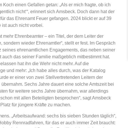
och einen Gefallen getan: „Als er mich fragte, ob ich
gentlich nicht‘“, erinnert sich Amsbeck. Doch dann hat der
für das Ehrenamt Feuer gefangen. 2024 blickt er auf 39
ist auch nicht vorbei.
t mehr Ehrenbeamter – ein Titel, der dem Leiter der
 sondern wieder Ehrenamtler“, stellt er fest. Im Gespräch
lanz seines ehrenamtlichen Engagements, das neben seiner
t auch das seiner Familie maßgeblich mitbestimmt hat.
osgelassen hat ihn die Wehr nicht mehr. Auf die
ge und mehr: „Ich habe alles durch, was der Katalog
wurde er einer von zwei Stellvertretenden Leitern der
g übernahm. Sechs Jahre dauert eine solche Amtszeit bei
sten für weitere sechs Jahre übernahm, war allerdings
 schon mit allen Beteiligten besprochen“, sagt Amsbeck
 Platz für jüngere Kräfte zu machen.
immens. „Arbeitsaufwand: sechs bis sieben Stunden täglich“,
bby Rennradfahren, für das er auch immer Zeit braucht: