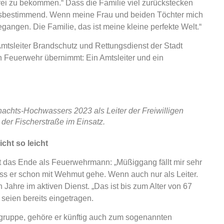
frei zu bekommen.“ Dass die Familie viel zurückstecken
ebensbestimmend. Wenn meine Frau und beiden Töchter mich
egangen. Die Familie, das ist meine kleine perfekte Welt.“
 Amtsleiter Brandschutz und Rettungsdienst der Stadt
n Feuerwehr übernimmt: Ein Amtsleiter und ein
chts-Hochwassers 2023 als Leiter der Freiwilligen
der Fischerstraße im Einsatz.
cht so leicht
t das Ende als Feuerwehrmann: „Müßiggang fällt mir sehr
ass er schon mit Wehmut gehe. Wenn auch nur als Leiter.
 Jahre im aktiven Dienst. „Das ist bis zum Alter von 67
 seien bereits eingetragen.
gruppe, gehöre er künftig auch zum sogenannten