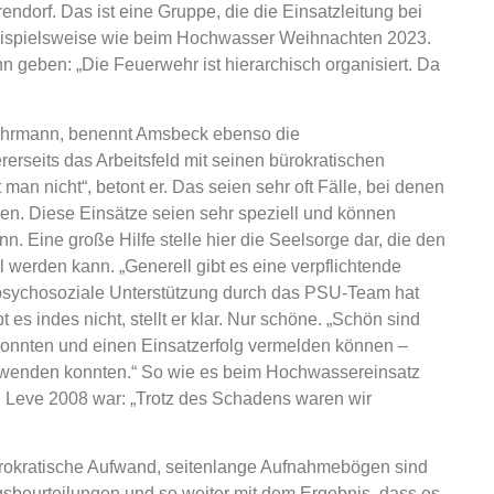
ndorf. Das ist eine Gruppe, die die Einsatzleitung bei
beispielsweise wie beim Hochwasser Weihnachten 2023.
n geben: „Die Feuerwehr ist hierarchisch organisiert. Da
wehrmann, benennt Amsbeck ebenso die
erseits das Arbeitsfeld mit seinen bürokratischen
 man nicht“, betont er. Das seien sehr oft Fälle, bei denen
. Diese Einsätze seien sehr speziell und können
. Eine große Hilfe stelle hier die Seelsorge dar, die den
l werden kann. „Generell gibt es eine verpflichtende
psychosoziale Unterstützung durch das PSU-Team hat
bt es indes nicht, stellt er klar. Nur schöne. „Schön sind
n konnten und einen Einsatzerfolg vermelden können –
wenden konnten.“ So wie es beim Hochwassereinsatz
 Leve 2008 war: „Trotz des Schadens waren wir
rokratische Aufwand, seitenlange Aufnahmebögen sind
sbeurteilungen und so weiter mit dem Ergebnis, dass es