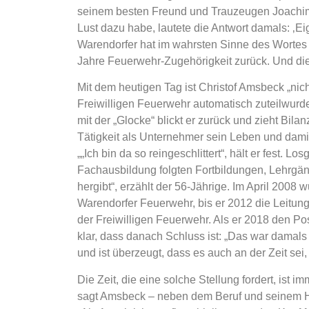
seinem besten Freund und Trauzeugen Joachim K
Lust dazu habe, lautete die Antwort damals: ‚Ei
Warendorfer hat im wahrsten Sinne des Wortes 
Jahre Feuerwehr-Zugehörigkeit zurück. Und die 
Mit dem heutigen Tag ist Christof Amsbeck „nich
Freiwilligen Feuerwehr automatisch zuteilwurde,
mit der „Glocke“ blickt er zurück und zieht Bi
Tätigkeit als Unternehmer sein Leben und dami
„„Ich bin da so reingeschlittert“, hält er fest. L
Fachausbildung folgten Fortbildungen, Lehrgän
hergibt“, erzählt der 56-Jährige. Im April 2008 
Warendorfer Feuerwehr, bis er 2012 die Leitun
der Freiwilligen Feuerwehr. Als er 2018 den Po
klar, dass danach Schluss ist: „Das war damals
und ist überzeugt, dass es auch an der Zeit sei,
Die Zeit, die eine solche Stellung fordert, ist 
sagt Amsbeck – neben dem Beruf und seinem Ho