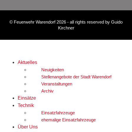
©
Feuerwehr Warendorf 2026
- all rights reserved by
Guido
Kirchner
Aktuelles
Neuigkeiten
Stellenangebote der Stadt Warendorf
Veranstaltungen
Archiv
Einsätze
Technik
Einsatzfahrzeuge
ehemalige Einsatzfahrzeuge
Über Uns