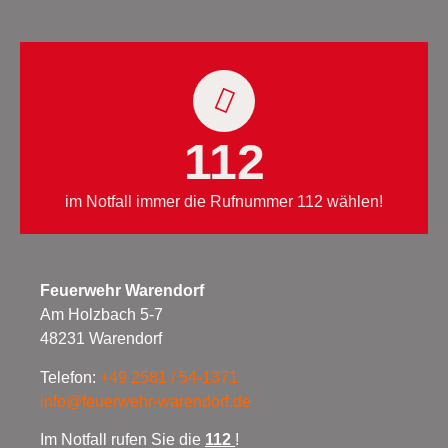
112
im Notfall immer die Rufnummer 112 wählen!
Feuerwehr Warendorf
Am Holzbach 5-7
48231 Warendorf
Telefon:
+49 2581 / 54-1371
info@feuerwehr-warendorf.de
Im Notfall rufen Sie die
112
!