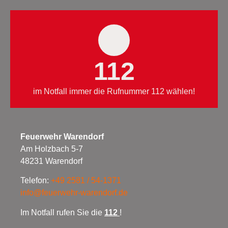
112
im Notfall immer die Rufnummer 112 wählen!
Feuerwehr Warendorf
Am Holzbach 5-7
48231 Warendorf
Telefon:
+49 2581 / 54-1371
info@feuerwehr-warendorf.de
Im Notfall rufen Sie die
112
!