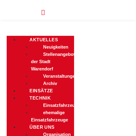
Zum
Inhalt
springen
AKTUELLES
Neuigkeiten
Stellenangebote
der Stadt
Warendorf
Veranstaltungen
Archiv
EINSÄTZE
TECHNIK
Einsatzfahrzeuge
ehemalige
Einsatzfahrzeuge
ÜBER UNS
Organisation