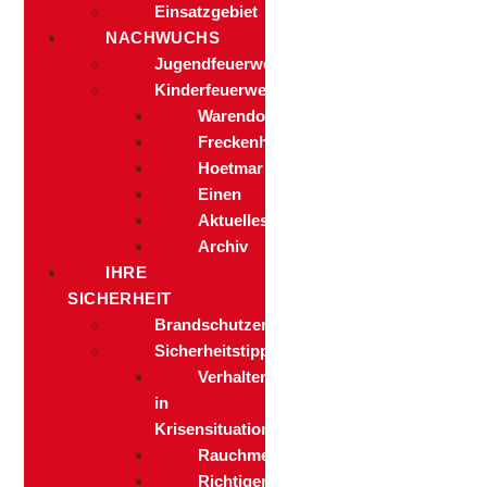
Einsatzgebiet
NACHWUCHS
Jugendfeuerwehr
Kinderfeuerwehr
Warendorf
Freckenhorst
Hoetmar
Einen
Aktuelles
Archiv
IHRE
SICHERHEIT
Brandschutzerziehung
Sicherheitstipps
Verhalten
in
Krisensituationen
Rauchmelder
Richtiger