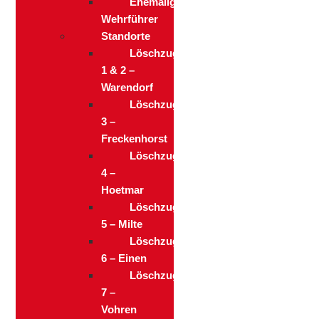
Ehemalige
Wehrführer
Standorte
Löschzug
1 & 2 –
Warendorf
Löschzug
3 –
Freckenhorst
Löschzug
4 –
Hoetmar
Löschzug
5 – Milte
Löschzug
6 – Einen
Löschzug
7 –
Vohren