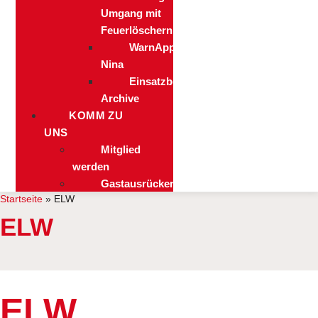
Umgang mit
Feuerlöschern
WarnApp
Nina
Einsatzberichts-
Archive
KOMM ZU
UNS
Mitglied
werden
Gastausrücker
Startseite
»
ELW
ELW
ELW