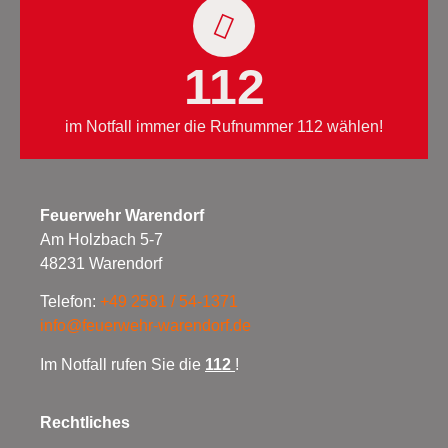
112
im Notfall immer die Rufnummer 112 wählen!
Feuerwehr Warendorf
Am Holzbach 5-7
48231 Warendorf
Telefon:
+49 2581 / 54-1371
info@feuerwehr-warendorf.de
Im Notfall rufen Sie die
112
!
Rechtliches