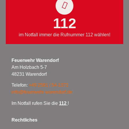
112
im Notfall immer die Rufnummer 112 wählen!
Feuerwehr Warendorf
Am Holzbach 5-7
48231 Warendorf
Telefon:
+49 2581 / 54-1371
info@feuerwehr-warendorf.de
Im Notfall rufen Sie die
112
!
Rechtliches