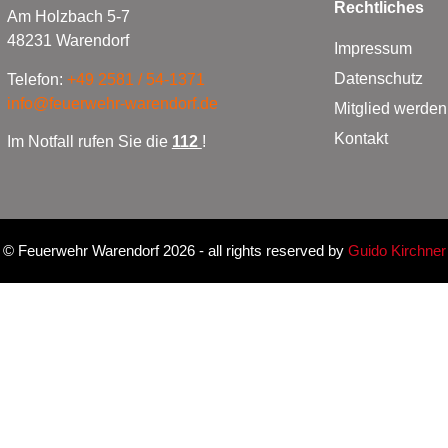
Rechtliches
Am Holzbach 5-7
48231 Warendorf
Impressum
Datenschutz
Telefon:
+49 2581 / 54-1371
info@feuerwehr-warendorf.de
Mitglied werden
Kontakt
Im Notfall rufen Sie die
112
!
©
Feuerwehr Warendorf 2026
- all rights reserved by
Guido Kirchner