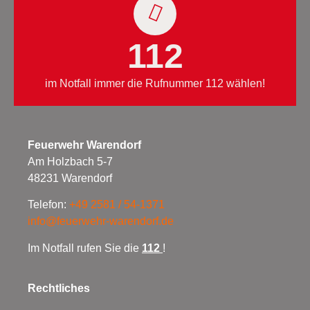
112
im Notfall immer die Rufnummer 112 wählen!
Feuerwehr Warendorf
Am Holzbach 5-7
48231 Warendorf
Telefon:
+49 2581 / 54-1371
info@feuerwehr-warendorf.de
Im Notfall rufen Sie die
112
!
Rechtliches