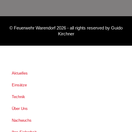
©
Feuerwehr Warendorf 2026
- all rights reserved by
Guido
Kirchner
Aktuelles
Einsätze
Technik
Über Uns
Nachwuchs