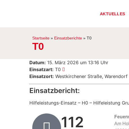
AKTUELLES
Startseite
»
Einsatzberichte
»
T0
T0
Datum:
15. März 2026 um 13:16 Uhr
Einsatzart:
T0
Einsatzort:
Westkirchener Straße, Warendorf
Einsatzbericht:
Hilfeleistungs-Einsatz – H0 – Hilfeleistung G
112
Feuer
Am Hol