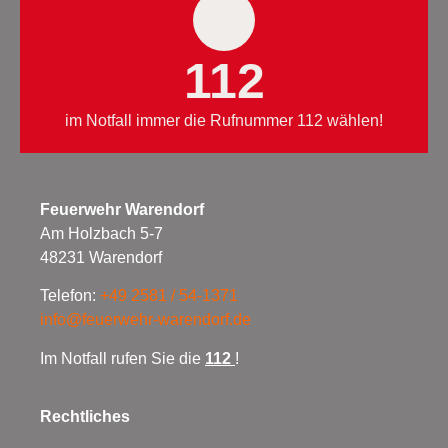
112
im Notfall immer die Rufnummer 112 wählen!
Feuerwehr Warendorf
Am Holzbach 5-7
48231 Warendorf
Telefon:
+49 2581 / 54-1371
info@feuerwehr-warendorf.de
Im Notfall rufen Sie die
112
!
Rechtliches