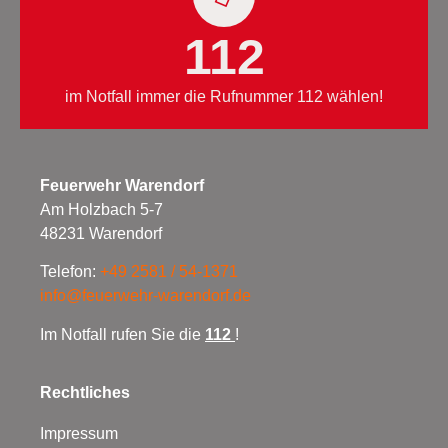
112
im Notfall immer die Rufnummer 112 wählen!
Feuerwehr Warendorf
Am Holzbach 5-7
48231 Warendorf
Telefon:
+49 2581 / 54-1371
info@feuerwehr-warendorf.de
Im Notfall rufen Sie die
112
!
Rechtliches
Impressum